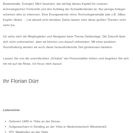
Basismetalle, Energie). Mich fasziniert, wie wichtig dieses Kapitel für unseren
technologischen Fortschritt und den Aufstieg der Schwellenländer ist. Nur wenige Anleger
scheinen dies zu erkennen. Eine Energiewende ohne Technologiemetalle (wie z.B. Silber,
Kupfer, Nickel, …) ist aktuell nicht denkbar. Daher lassen mich diese großen Themen nicht
mehr los.
Ich sehe mich als Wegbegleiter und Navigator beim Thema Geldanlage. Die Zukunft lässt
sich nicht vorhersehen, aber wir können uns darauf vorbereiten. Mit einer positiven
Grundhaltung werden wir auch diese herausfordernde Zeit gemeinsam meistern.
Lassen Sie uns die unentdeckten „Schätze“ der Finanzmärkte heben und begeben Sie sich
mit mir auf die Reise. Ich freue mich darauf.
Ihr Florian Dürr
Lebenslinie
Geboren 1980 in Ybbs an der Donau
Aufgewachsen in Göstling an der Ybbs in Niederösterreich (Mostviertel)
HTL Waidhofen an der Ybbs