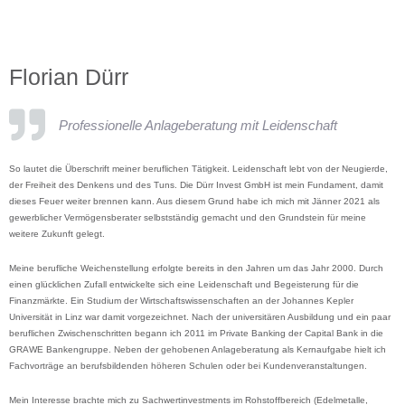
Florian Dürr
Professionelle Anlageberatung mit Leidenschaft
So lautet die Überschrift meiner beruflichen Tätigkeit. Leidenschaft lebt von der Neugierde,
der Freiheit des Denkens und des Tuns. Die Dürr Invest GmbH ist mein Fundament, damit
dieses Feuer weiter brennen kann. Aus diesem Grund habe ich mich mit Jänner 2021 als
gewerblicher Vermögensberater selbstständig gemacht und den Grundstein für meine
weitere Zukunft gelegt.
Meine berufliche Weichenstellung erfolgte bereits in den Jahren um das Jahr 2000. Durch
einen glücklichen Zufall entwickelte sich eine Leidenschaft und Begeisterung für die
Finanzmärkte. Ein Studium der Wirtschaftswissenschaften an der Johannes Kepler
Universität in Linz war damit vorgezeichnet. Nach der universitären Ausbildung und ein paar
beruflichen Zwischenschritten begann ich 2011 im Private Banking der Capital Bank in die
GRAWE Bankengruppe. Neben der gehobenen Anlageberatung als Kernaufgabe hielt ich
Fachvorträge an berufsbildenden höheren Schulen oder bei Kundenveranstaltungen.
Mein Interesse brachte mich zu Sachwertinvestments im Rohstoffbereich (Edelmetalle,