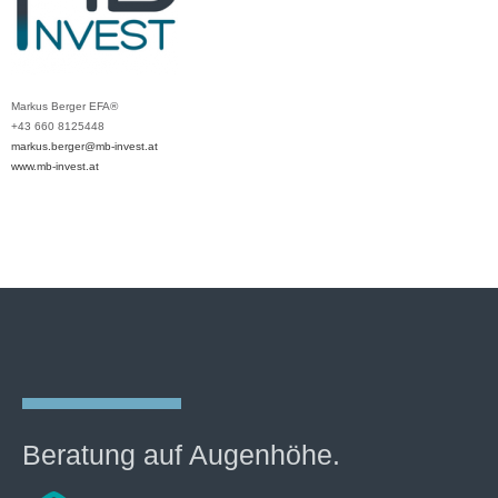
Markus Berger EFA®
+43 660 8125448
markus.berger@mb-invest.at
www.mb-invest.at
Beratung auf Augenhöhe.